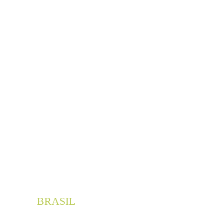
Huma
n 
Key
hello@humankeygr
oup.com
BRASIL
Av. Prudente de 