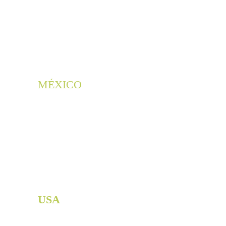
Morais, 463 
Zona 7, Maringá, 
Paraná
CEP: 87.020-010
Conhe
+55 (44) 99912-5432
ça-nos
MÉXICO
Av. Insurgentes Sur 
1647 Piso 1
San José Insurgentes, 
Benito Juárez, 
CDMX
+52 (55) 5661-0468
 / 
+52 (55) 8000-8049
USA
+1 (818) 324-0102 55