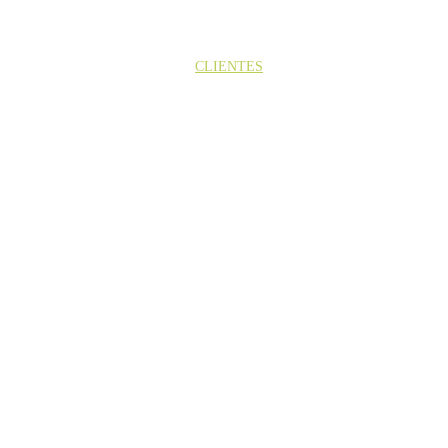
HOME
FastAssessment
NÓS
SERVIÇOS
CLIENTES
PT
CONTATO
Nossos
Clientes